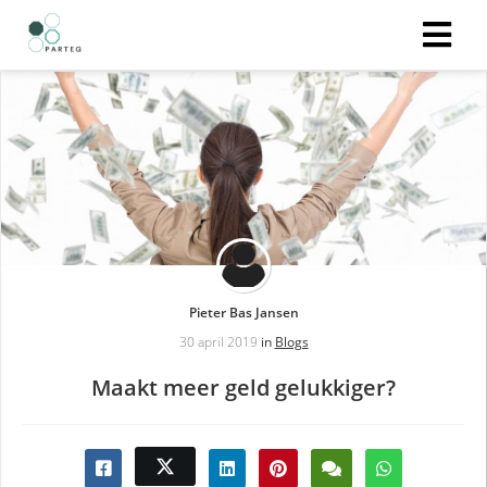
ngen
 policy
oneel
onele
Pieter Bas Jansen
s zijn
kelijk om
30 april 2019
in
Blogs
bsite te
Maakt meer geld gelukkiger?
ken. Ze
 gebruikt
asisfuncties
der deze