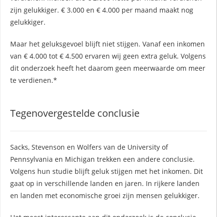
 op de
zijn gelukkiger. € 3.000 en € 4.000 per maand maakt nog
e. Hierdoor
gelukkiger.
 website-
ren
Maar het geluksgevoel blijft niet stijgen. Vanaf een inkomen
nte
van € 4.000 tot € 4.500 ervaren wij geen extra geluk. Volgens
enties
dit onderzoek heeft het daarom geen meerwaarde om meer
gebaseerd
te verdienen.*
 gedrag van
ezoeker.
Tegenovergestelde conclusie
uren
Sacks, Stevenson en Wolfers van de University of
Pennsylvania en Michigan trekken een andere conclusie.
Volgens hun studie blijft geluk stijgen met het inkomen. Dit
gaat op in verschillende landen en jaren. In rijkere landen
en landen met economische groei zijn mensen gelukkiger.