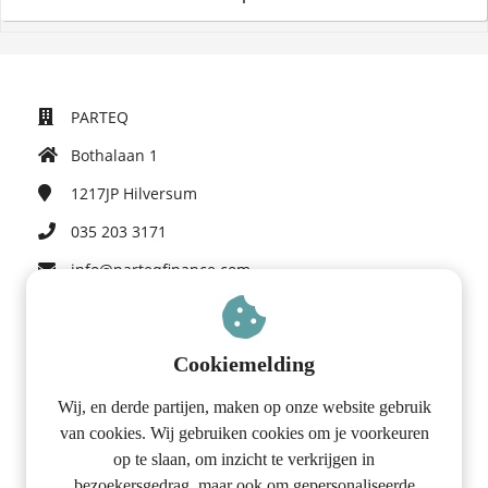
PARTEQ
Bothalaan 1
1217JP
Hilversum
035 203 3171
info@parteqfinance.com
KvK nummer: 97012467
Cookiemelding
Financiën voor ondernemers
Wij, en derde partijen, maken op onze website gebruik
Voorkom fouten die collega-ondernemers maken
van cookies. Wij gebruiken cookies om je voorkeuren
Checklist
op te slaan, om inzicht te verkrijgen in
bezoekersgedrag, maar ook om gepersonaliseerde