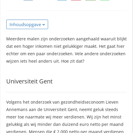
s kan de
e niet
oneren.
Inhoudsopgave
ieken
ische
Meerdere malen zijn onderzoeken aangehaald waaruit blijkt
s worden
dat een hoger inkomen niet gelukkiger maakt. Het gaat hier
kt om
echter om een paar onderzoeken. Vele andere onderzoeken
em
wijzen iets heel anders uit. Hoe zit dat?
tie te
elen over
Universiteit Gent
drag van
zoeker op
site.
Volgens het onderzoek van gezondheidseconoom Lieven
ing
Annemans aan de Universiteit Gent, neemt geluk steeds
meer toe naarmate wij meer verdienen. Wij zijn het minst
ingcookies
 gebruikt
gelukkig als wij minder dan duizend euro netto per maand
oekers te
verdienen. Mensen die € 2.000 netto per maand verdienen