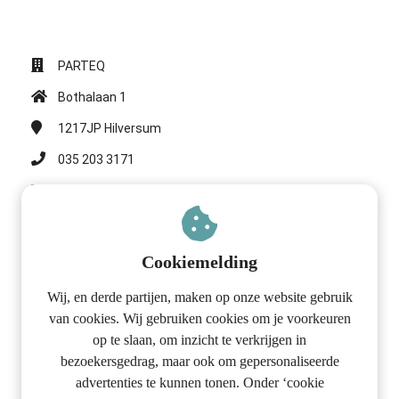
 op de
e. Hierdoor
 website-
PARTEQ
ren
Bothalaan 1
nte
enties
1217JP
Hilversum
gebaseerd
035 203 3171
 gedrag van
ezoeker.
info@parteqfinance.com
KvK nummer: 97012467
uren
Cookiemelding
Financiën voor ondernemers
Wij, en derde partijen, maken op onze website gebruik
Voorkom fouten die collega-ondernemers maken
van cookies. Wij gebruiken cookies om je voorkeuren
op te slaan, om inzicht te verkrijgen in
Checklist
bezoekersgedrag, maar ook om gepersonaliseerde
Financiële overzichten
advertenties te kunnen tonen. Onder ‘cookie
Inkomstenbelasting