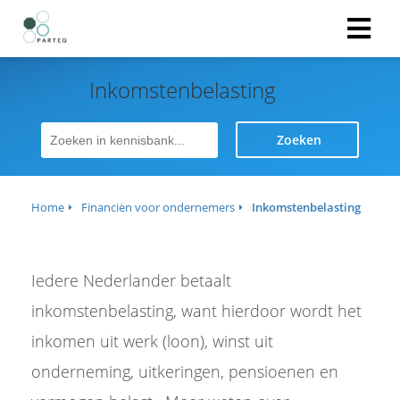
Inkomstenbelasting
ngen
 policy
Zoeken
Home
Financiën voor ondernemers
Inkomstenbelasting
oneel
onele
s zijn
Iedere Nederlander betaalt
kelijk om
bsite te
inkomstenbelasting, want hierdoor wordt het
ken. Ze
inkomen uit werk (loon), winst uit
 gebruikt
asisfuncties
onderneming, uitkeringen, pensioenen en
der deze