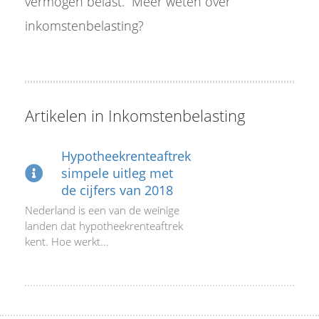
vermogen belast. Meer weten over
s kan de
inkomstenbelasting?
e niet
oneren.
ieken
ische
s worden
Artikelen in Inkomstenbelasting
kt om
em
Hypotheekrenteaftrek
tie te
simpele uitleg met
elen over
de cijfers van 2018
drag van
Nederland is een van de weinige
zoeker op
landen dat hypotheekrenteaftrek
site.
kent. Hoe werkt...
ing
ingcookies
 gebruikt
oekers te