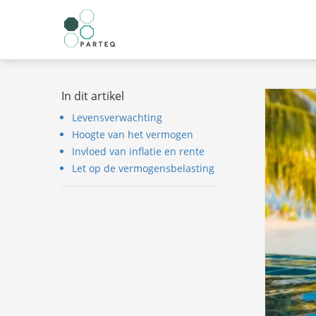
anoniem
nformatie te
erzamelen over
et gedrag van een
ezoeker op de
In dit artikel
ebsite.
Levensverwachting
arketing
Hoogte van het vermogen
arketingcookies
Invloed van inflatie en rente
orden gebruikt
Let op de vermogensbelasting
m bezoekers te
olgen op de
ebsite. Hierdoor
unnen website-
igenaren
elevante
dvertenties tonen
ebaseerd op het