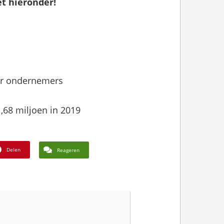
et hieronder!
or ondernemers
,68 miljoen in 2019
Delen
Reageren